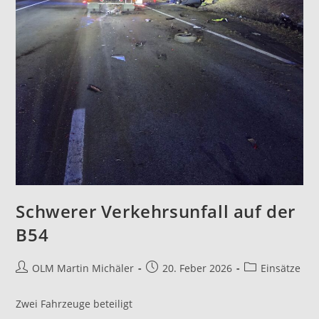
Schwerer Verkehrsunfall auf der
B54
OLM Martin Michäler
20. Feber 2026
Einsätze
Zwei Fahrzeuge beteiligt