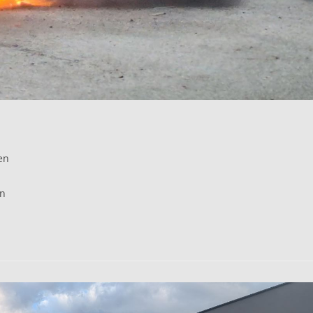
en
en