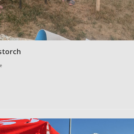
storch
e