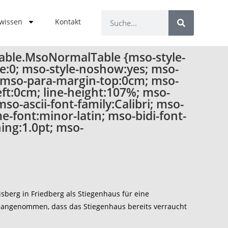
 wissen
Kontakt
 table.MsoNormalTable {mso-style-
ze:0; mso-style-noshow:yes; mso-
t; mso-para-margin-top:0cm; mso-
ft:0cm; line-height:107%; mso-
mso-ascii-font-family:Calibri; mso-
e-font:minor-latin; mso-bidi-font-
ing:1.0pt; mso-
berg in Friedberg als Stiegenhaus für eine
 angenommen, dass das Stiegenhaus bereits verraucht