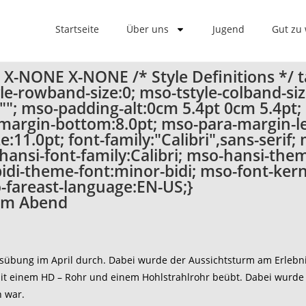
Startseite
Über uns
Jugend
Gut zu
-AT X-NONE X-NONE
/* Style Definitions */
e-rowband-size:0; mso-tstyle-colband-si
nt:""; mso-padding-alt:0cm 5.4pt 0cm 5.4p
margin-bottom:8.0pt; mso-para-margin-le
11.0pt; font-family:"Calibri",sans-serif; 
hansi-font-family:Calibri; mso-hansi-them
di-theme-font:minor-bidi; mso-font-kern
-fareast-language:EN-US;}
em Abend
sübung im April durch. Dabei wurde der Aussichtsturm am Erlebnis
it einem HD – Rohr und einem Hohlstrahlrohr beübt. Dabei wurde
h war.