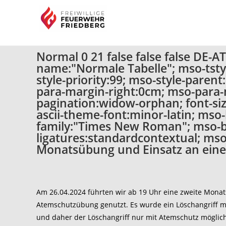
Normal 0 21 false false false DE
name:"Normale Tabelle"; mso-tstyl
style-priority:99; mso-style-pare
para-margin-right:0cm; mso-para-
pagination:widow-orphan; font-size:
ascii-theme-font:minor-latin; mso-
family:"Times New Roman"; mso-bi
ligatures:standardcontextual; mso
Monatsübung und Einsatz an ein
Am 26.04.2024 führten wir ab 19 Uhr eine zweite Monat
Atemschutzübung genutzt. Es wurde ein Löschangriff m
und daher der Löschangriff nur mit Atemschutz möglic